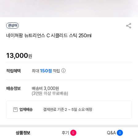
관상어
네이쳐팜 뉴트리언스 C 시클리드 스틱 250ml
13,000
원
적립혜택
최대
150점
적립
배송정보
배송비 3,000원
(3만원 이상 무료배송)
업체배송
결제완료 기준 2 ~ 5일 소요 예정
상품정보
후기
Q&A
0
0