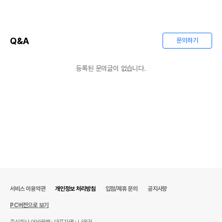
Q&A
문의하기
등록된 문의글이 없습니다.
서비스 이용약관
개인정보 처리방침
입점/제휴 문의
공지사항
PC버전으로 보기
주식회사 어바웃펫
대표자명 : 나옥귀