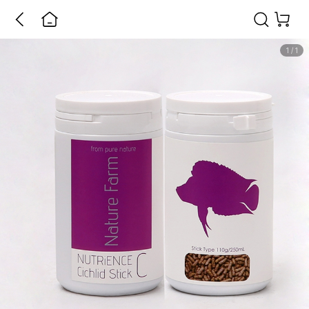
1
/
1