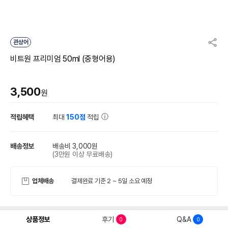
관상어
비트원 프리미엄 50ml (중형어용)
3,500
원
적립혜택
최대
150점
적립
배송정보
배송비 3,000원
(3만원 이상 무료배송)
업체배송
결제완료 기준 2 ~ 5일 소요 예정
상품정보
후기
Q&A
0
0