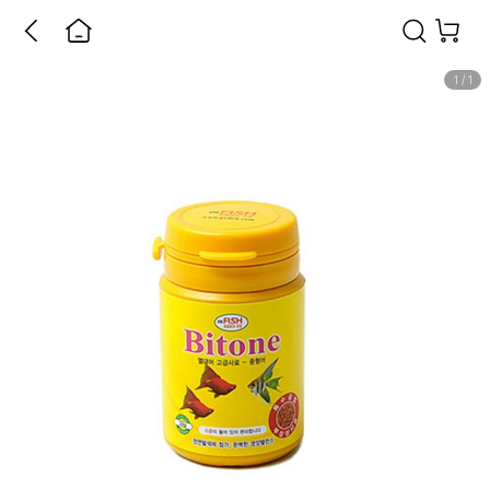
1
/
1