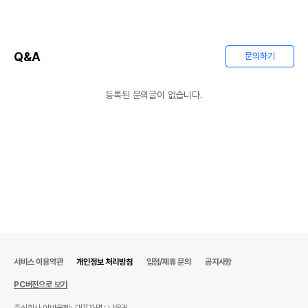
법에 의한 인증,허가 등을
상품상세설명 참조
받았음을 확인할수 있는
경우 그에 대한 사항
제조국 또는 원산지
상품상세설명 참조
Q&A
문의하기
제조자,수입품의 경우
상품상세설명 참조
수입자를 함께 표기
등록된 문의글이 없습니다.
AS책임자와 전화번호
상품상세설명 참조
또는 소비자상담 관련
전화번호
유통기한이 최소 2026.12.06이거나 그
이후인 상품이 출고됩니다.
유통기한
단, 상품명에 유통기한 명시된 경우, 해당
유통기한을 따릅니다.
서비스 이용약관
개인정보 처리방침
입점/제휴 문의
공지사항
PC버전으로 보기
주식회사 어바웃펫
대표자명 : 나옥귀