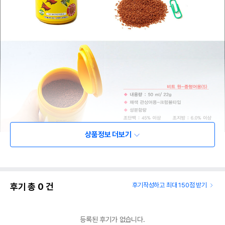
상품정보 더보기
후기 총
0
건
후기작성하고 최대 150점 받기
상품 필수 정보
품명 및 모델명
상품상세설명 참조
등록된 후기가 없습니다.