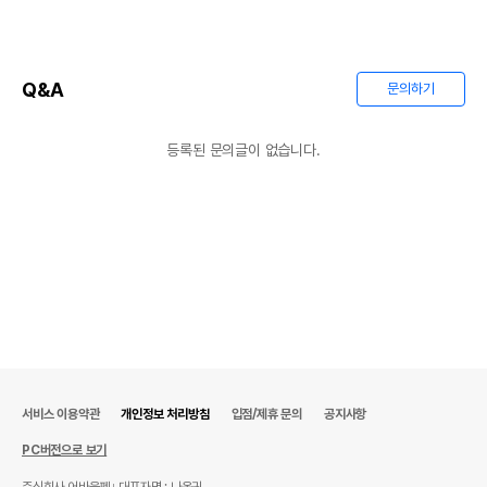
제조자,수입품의 경우
상품상세설명 참조
수입자를 함께 표기
AS책임자와 전화번호
상품상세설명 참조
또는 소비자상담 관련
Q&A
문의하기
전화번호
유통기한이 최소 2026.12.05이거나 그
등록된 문의글이 없습니다.
이후인 상품이 출고됩니다.
유통기한
단, 상품명에 유통기한 명시된 경우, 해당
유통기한을 따릅니다.
서비스 이용약관
개인정보 처리방침
입점/제휴 문의
공지사항
PC버전으로 보기
주식회사 어바웃펫
대표자명 : 나옥귀