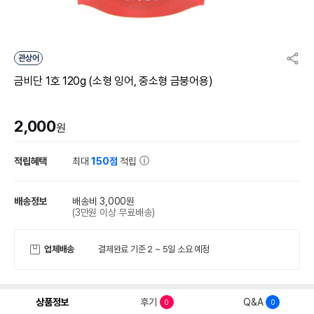
관상어
금비단 1호 120g (소형 잉어, 중소형 금붕어용)
2,000
원
적립혜택
최대
150점
적립
배송정보
배송비 3,000원
(3만원 이상 무료배송)
업체배송
결제완료 기준 2 ~ 5일 소요 예정
상품정보
후기
Q&A
0
0