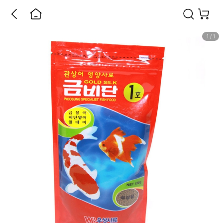
1
/
1