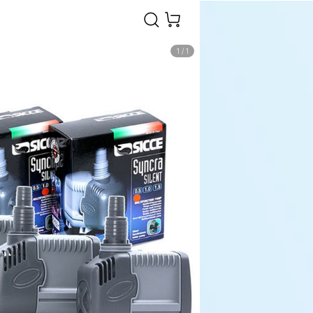
1
/
1