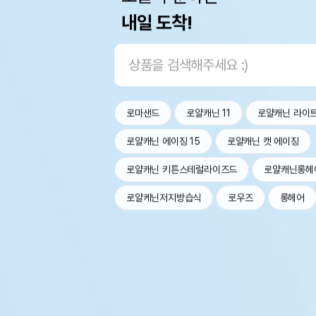
내일 도착!
로마샌드
로얄캐닌 11
로얄캐닌 라이
로얄캐닌 에이징 15
로얄캐닌 캣 에이징
로얄캐닌 키튼스테럴라이즈드
로얄캐닌롱헤
로얄케닌저지방습식
로우즈
롱헤어