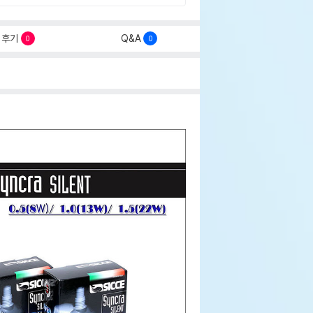
후기
Q&A
0
0