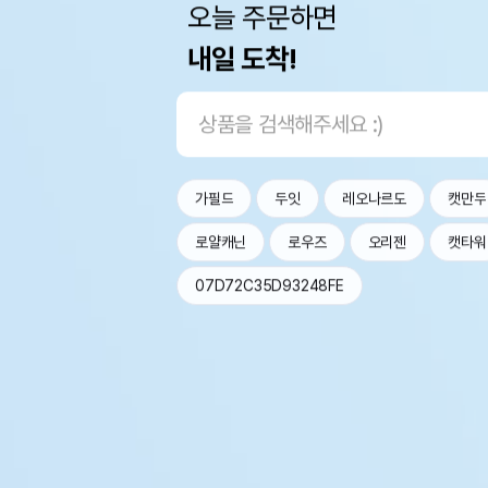
오늘 주문하면
내일 도착!
가필드
두잇
레오나르도
캣만두
로얄캐닌
로우즈
오리젠
캣타워
07D72C35D93248FE