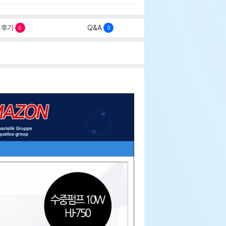
후기
Q&A
0
0