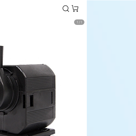
1
/
1