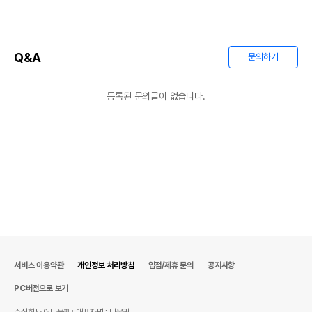
AS책임자와 전화번호
상품상세설명 참조
또는 소비자상담 관련
전화번호
Q&A
문의하기
유통기한이 최소 2026.12.05이거나 그
이후인 상품이 출고됩니다.
유통기한
단, 상품명에 유통기한 명시된 경우, 해당
등록된 문의글이 없습니다.
유통기한을 따릅니다.
서비스 이용약관
개인정보 처리방침
입점/제휴 문의
공지사항
PC버전으로 보기
주식회사 어바웃펫
대표자명 : 나옥귀