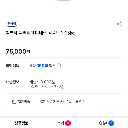
관상어
암트라 플러리민 미네랄 컴플렉스 1.5kg
75,000
원
적립혜택
최대
150점
적립
배송정보
배송비 3,000원
(3만원 이상 무료배송)
업체배송
결제완료 기준 2 ~ 5일 소요 예정
상품정보
후기
Q&A
0
0