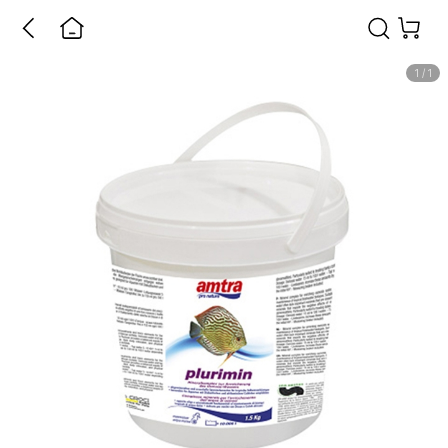
1
/
1