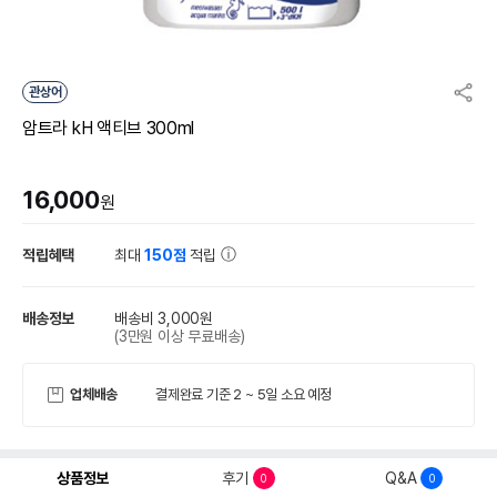
관상어
암트라 kH 액티브 300ml
16,000
원
적립혜택
최대
150점
적립
배송정보
배송비 3,000원
(3만원 이상 무료배송)
업체배송
결제완료 기준 2 ~ 5일 소요 예정
상품정보
후기
Q&A
0
0