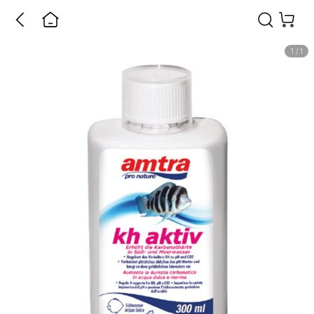
1
/
1