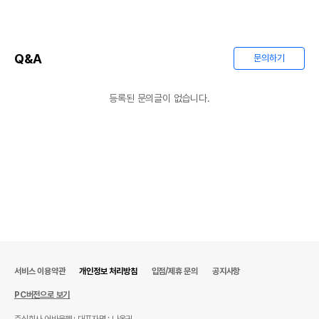
AS책임자와 전화번호
상품상세설명 참조
또는 소비자상담 관련
전화번호
Q&A
문의하기
유통기한이 최소 2026.12.05이거나 그
이후인 상품이 출고됩니다.
유통기한
등록된 문의글이 없습니다.
단, 상품명에 유통기한 명시된 경우, 해당
유통기한을 따릅니다.
서비스 이용약관
개인정보 처리방침
입점/제휴 문의
공지사항
PC버전으로 보기
주식회사 어바웃펫
대표자명 : 나옥귀