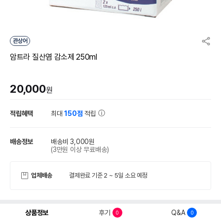
관상어
암트라 질산염 감소제 250ml
20,000
원
적립혜택
최대
150점
적립
배송정보
배송비 3,000원
(3만원 이상 무료배송)
업체배송
결제완료 기준 2 ~ 5일 소요 예정
상품정보
후기
Q&A
0
0