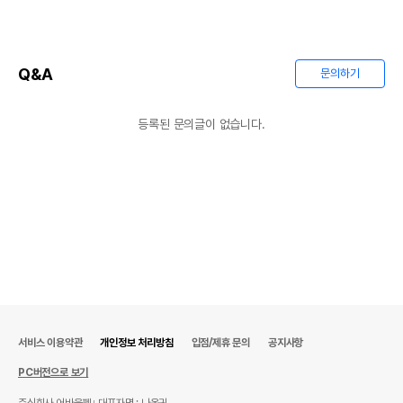
상품 필수 정보
품명 및 모델명
상품상세설명 참조
Q&A
문의하기
법에 의한 인증,허가 등을
상품상세설명 참조
받았음을 확인할수 있는
경우 그에 대한 사항
등록된 문의글이 없습니다.
제조국 또는 원산지
상품상세설명 참조
제조자,수입품의 경우
상품상세설명 참조
수입자를 함께 표기
AS책임자와 전화번호
상품상세설명 참조
또는 소비자상담 관련
전화번호
유통기한이 최소 2026.12.05이거나 그
이후인 상품이 출고됩니다.
유통기한
단, 상품명에 유통기한 명시된 경우, 해당
유통기한을 따릅니다.
서비스 이용약관
개인정보 처리방침
입점/제휴 문의
공지사항
PC버전으로 보기
주식회사 어바웃펫
대표자명 : 나옥귀