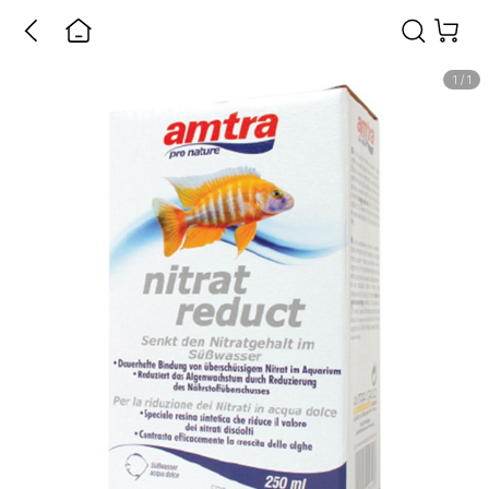
1
/
1