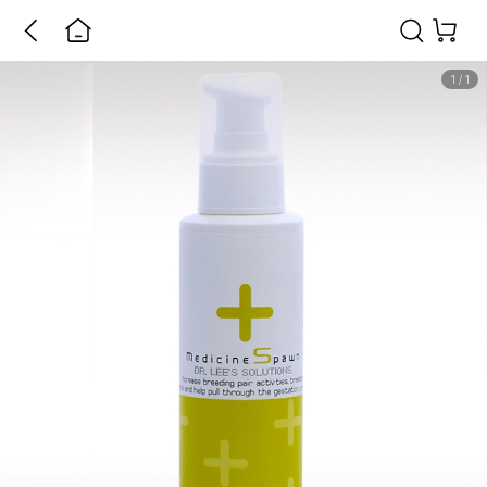
1
/
1