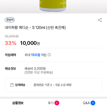
관상어
네이쳐팜 메디슨 - S 120ml (산란 촉진제)
15,000원
33%
10,000
원
적립혜택
최대
150점
적립
배송정보
배송비 3,000원
(3만원 이상 무료배송)
업체배송
결제완료 기준 2 ~ 5일 소요 예정
상품정보
후기
Q&A
0
0