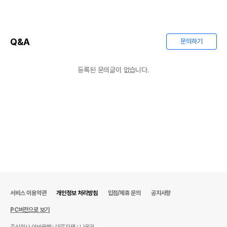
Q&A
문의하기
등록된 문의글이 없습니다.
서비스 이용약관
개인정보 처리방침
입점/제휴 문의
공지사항
PC버전으로 보기
주식회사 어바웃펫
대표자명 : 나옥귀