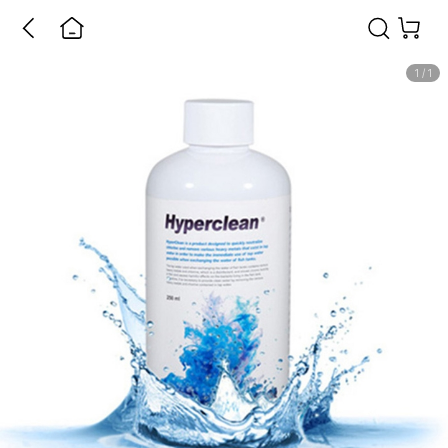
1
/
1