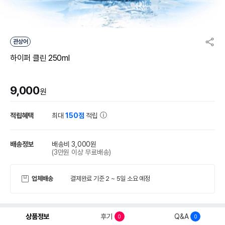
관상어
하이퍼 클린 250ml
9,000
원
적립혜택
최대
150점
적립
배송정보
배송비 3,000원
(3만원 이상 무료배송)
업체배송
결제완료 기준 2 ~ 5일 소요 예정
상품정보
후기
Q&A
0
0