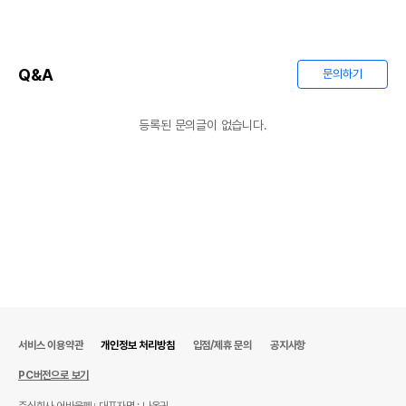
Q&A
문의하기
등록된 문의글이 없습니다.
상품 필수 정보
품명 및 모델명
상품상세설명 참조
법에 의한 인증,허가 등을
상품상세설명 참조
받았음을 확인할수 있는
서비스 이용약관
개인정보 처리방침
입점/제휴 문의
공지사항
경우 그에 대한 사항
PC버전으로 보기
제조국 또는 원산지
상품상세설명 참조
주식회사 어바웃펫
대표자명 : 나옥귀