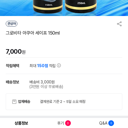
관상어
그로비타 아쿠아 세이프 150ml
7,000
원
적립혜택
최대
150점
적립
배송정보
배송비 3,000원
(3만원 이상 무료배송)
업체배송
결제완료 기준 2 ~ 5일 소요 예정
상품정보
후기
Q&A
0
0