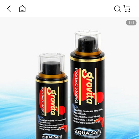
1
/
1