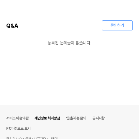
Q&A
문의하기
등록된 문의글이 없습니다.
서비스 이용약관
개인정보 처리방침
입점/제휴 문의
공지사항
PC버전으로 보기
주식회사 어바웃펫
대표자명 : 나옥귀