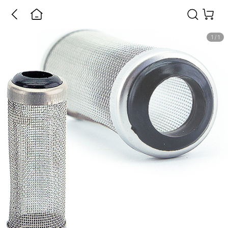
1
/
1