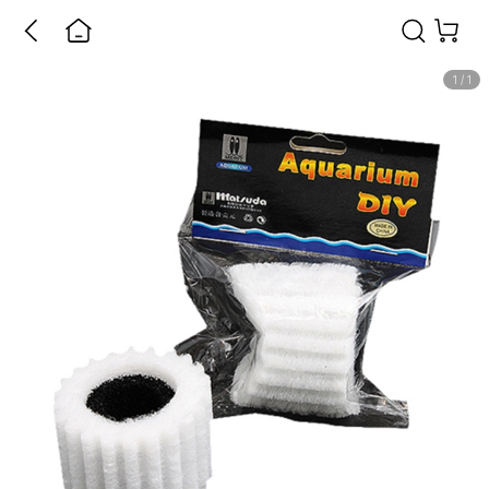
1
/
1