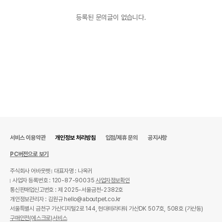
등록된 문의글이 없습니다.
서비스 이용약관
개인정보 처리방침
입점/제휴 문의
공지사항
PC버전으로 보기
주식회사 어바웃펫
대표자명 : 나옥귀
사업자 등록번호 : 120-87-90035
사업자정보확인
통신판매업신고번호 : 제 2025-서울금천-2382호
개인정보관리자 : 김원규 hello@aboutpet.co.kr
서울특별시 금천구 가산디지털2로 144, 현대테라타워 가산DK 507호, 508호 (가산동)
구매안전(에스크로)서비스