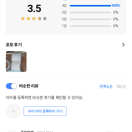
3.5
4
점
100
%
3
점
0
%
2
점
0
%
1
점
0
%
포토 후기
비슷한 리뷰
만족도순
최신순
아이를 등록하면 비슷한 후기를 확인할 수 있어요.
우리 아이 등록하러 가기