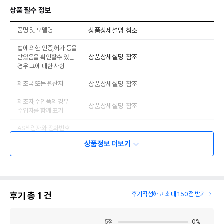
상품 필수 정보
품명 및 모델명
상품상세설명 참조
법에 의한 인증,허가 등을
상품상세설명 참조
받았음을 확인할수 있는
경우 그에 대한 사항
제조국 또는 원산지
상품상세설명 참조
제조자,수입품의 경우
상품상세설명 참조
수입자를 함께 표기
AS책임자와 전화번호
상품상세설명 참조
또는 소비자상담 관련
상품정보 더보기
전화번호
유통기한이 최소 2026.12.05이거나 그
이후인 상품이 출고됩니다.
유통기한
단, 상품명에 유통기한 명시된 경우, 해당
유통기한을 따릅니다.
후기 총
1
건
후기작성하고 최대 150점 받기
5
점
0
%