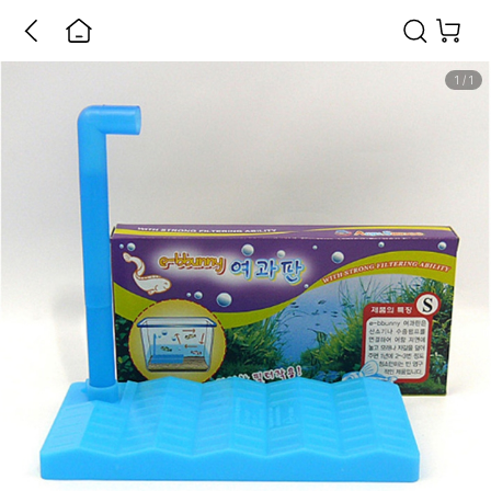
1
/
1