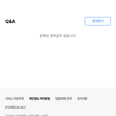
상품 필수 정보
품명 및 모델명
상품상세설명 참조
Q&A
문의하기
법에 의한 인증,허가 등을
상품상세설명 참조
받았음을 확인할수 있는
경우 그에 대한 사항
등록된 문의글이 없습니다.
제조국 또는 원산지
상품상세설명 참조
제조자,수입품의 경우
상품상세설명 참조
수입자를 함께 표기
AS책임자와 전화번호
상품상세설명 참조
또는 소비자상담 관련
전화번호
유통기한이 최소 2026.12.05이거나 그
이후인 상품이 출고됩니다.
유통기한
단, 상품명에 유통기한 명시된 경우, 해당
유통기한을 따릅니다.
서비스 이용약관
개인정보 처리방침
입점/제휴 문의
공지사항
PC버전으로 보기
주식회사 어바웃펫
대표자명 : 나옥귀