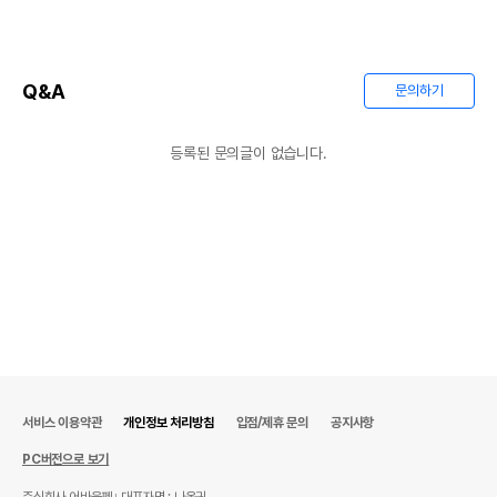
Q&A
문의하기
등록된 문의글이 없습니다.
서비스 이용약관
개인정보 처리방침
입점/제휴 문의
공지사항
PC버전으로 보기
주식회사 어바웃펫
대표자명 : 나옥귀