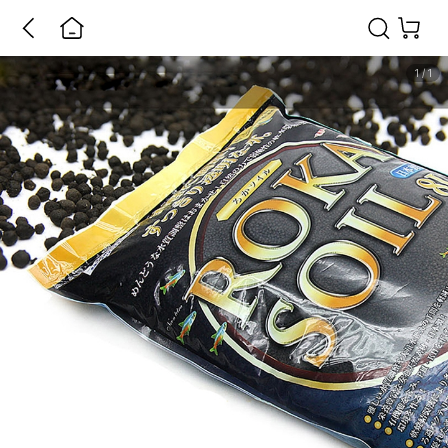
1
/
1