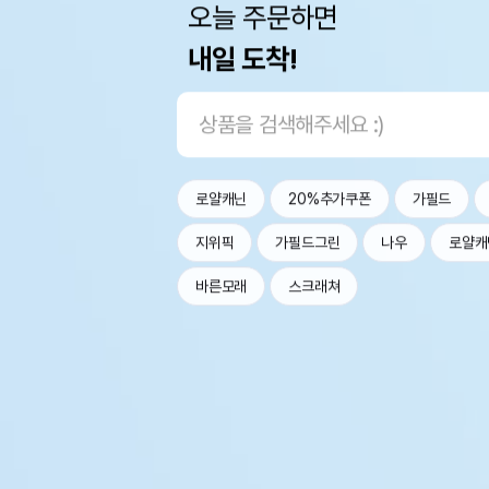
오늘 주문하면
내일 도착!
로얄캐닌
20%추가쿠폰
가필드
지위픽
가필드그린
나우
로얄캐
바른모래
스크래쳐