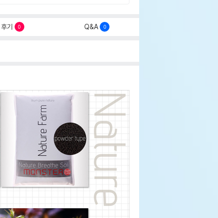
후기
Q&A
0
0