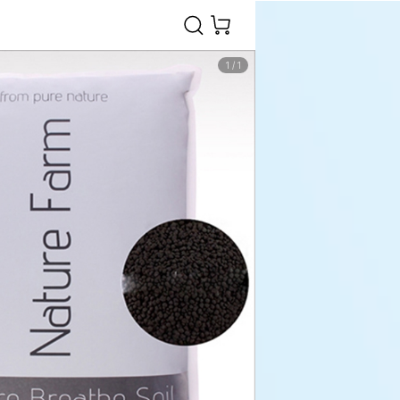
1
/
1