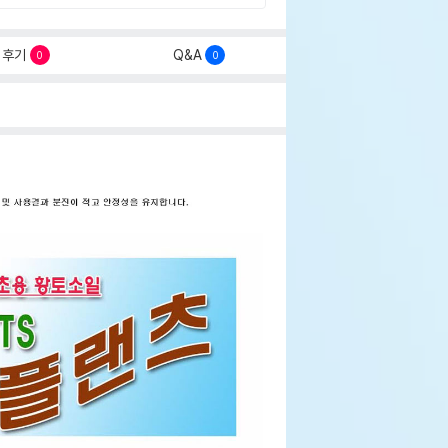
후기
Q&A
0
0