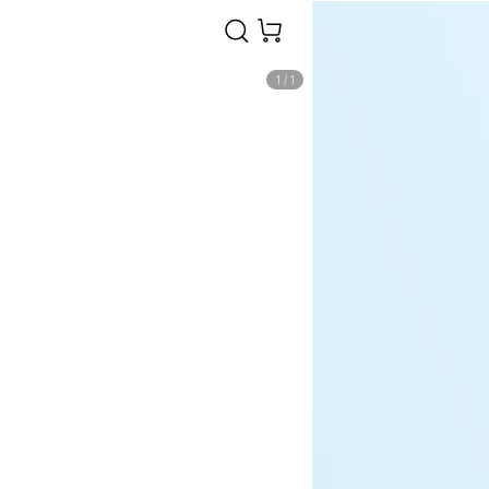
1
/
1