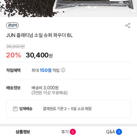
관상어
JUN 플래티넘 소일 슈퍼 파우더 8L
38,000원
20%
30,400
원
적립혜택
최대
150점
적립
배송정보
배송비 3,000원
(3만원 이상 무료배송)
업체배송
결제완료 기준 2 ~ 5일 소요 예정
상품정보
후기
Q&A
0
0