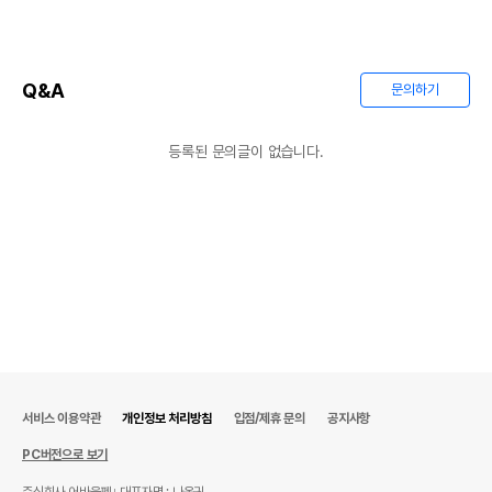
Q&A
문의하기
등록된 문의글이 없습니다.
서비스 이용약관
개인정보 처리방침
입점/제휴 문의
공지사항
PC버전으로 보기
주식회사 어바웃펫
대표자명 : 나옥귀