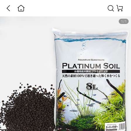
1
/
1