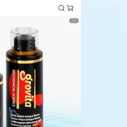
1
/
1