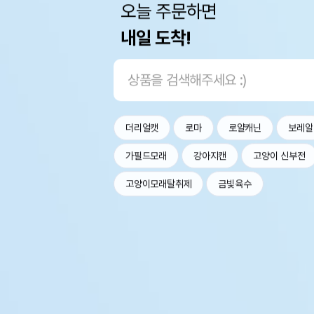
오늘 주문하면
내일 도착!
더리얼캣
로마
로얄캐닌
보레알
가필드모래
강아지캔
고양이 신부전
고양이모래탈취제
금빛육수