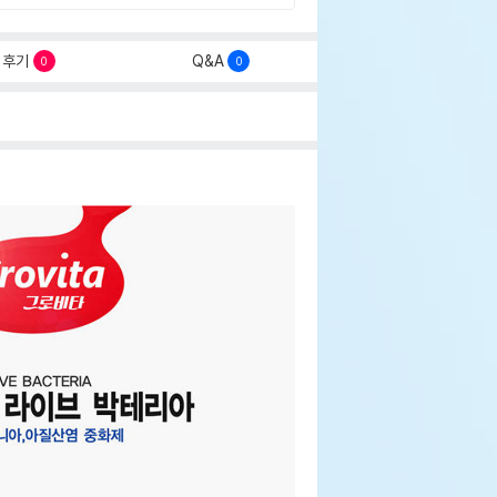
후기
Q&A
0
0