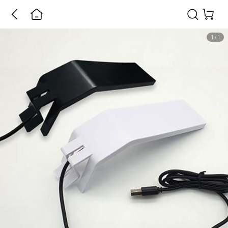
1
/
1