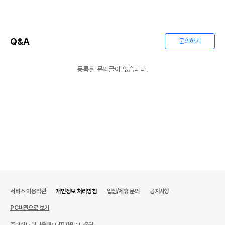
Q&A
문의하기
등록된 문의글이 없습니다.
서비스 이용약관
개인정보 처리방침
입점/제휴 문의
공지사항
PC버전으로 보기
주식회사 어바웃펫
대표자명 : 나옥귀