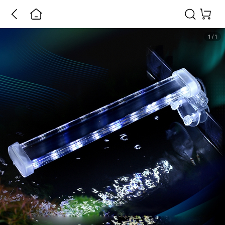
1
/
1