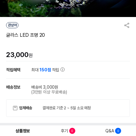
관상어
글라스 LED 조명 20
23,000
원
적립혜택
최대
150점
적립
배송정보
배송비 3,000원
(3만원 이상 무료배송)
업체배송
결제완료 기준 2 ~ 5일 소요 예정
상품정보
후기
Q&A
0
0