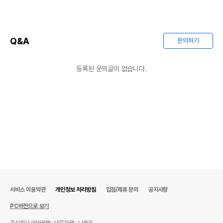
Q&A
문의하기
등록된 문의글이 없습니다.
서비스 이용약관
개인정보 처리방침
입점/제휴 문의
공지사항
PC버전으로 보기
주식회사 어바웃펫
대표자명 : 나옥귀