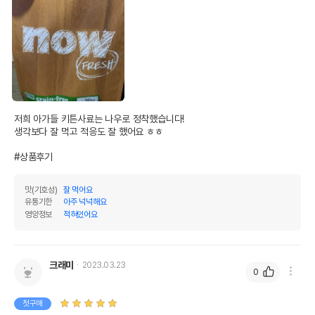
저희 아가들 키튼사료는 나우로 정착했습니다!

생각보다 잘 먹고 적응도 잘 했어요 ㅎㅎ

#상품후기
맛(기호성)
잘 먹어요
유통기한
아주 넉넉해요
영양정보
적혀있어요
크래미
2023.03.23
0
첫구매