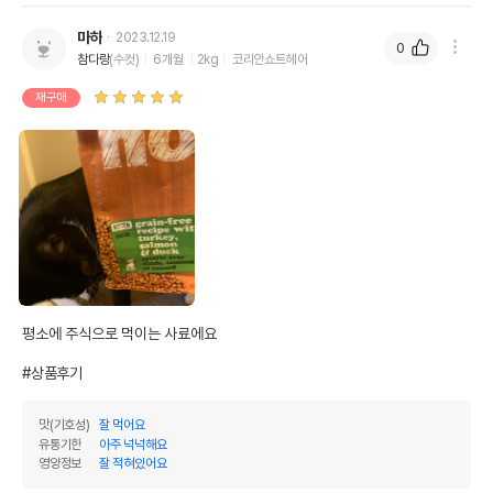
마하
2023.12.19
0
참다랑
(수컷)
6개월
2kg
코리안쇼트헤어
재구매
평소에 주식으로 먹이는 사료에요

#상품후기
맛(기호성)
잘 먹어요
유통기한
아주 넉넉해요
영양정보
잘 적혀있어요