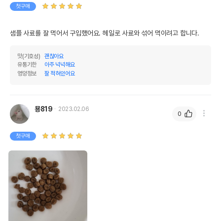
첫구매
칼슘
0.8%
0.89%
인
0.7%
0.78%
샘플 사료를 잘 먹어서 구입했어요. 헤일로 사료와 섞어 먹이려고 합니다.
오메가3
0%
0%
맛(기호성)
괜찮아요
오메가6
0%
0%
유통기한
아주 넉넉해요
영양정보
잘 적혀있어요
수분
10%
탄수화물
32.22%
묭819
2023.02.06
기타성분
0
첫구매
상세 정보
아마씨,통건조란,L-카르니틴,감자,완두콩,렌틸
콩,블루베리,염화콜린,토마토,비타민합제(비타민
E,나이아신,L-아스크로빌-2-폴리포스페이트,비
타민B1질산염,비오틴,비타민A,D-판토텐산칼슘,
베타카로틴,리보플라빈,염산피리독신,비타민B1
2,비타민D3,엽산),크랜베리,완두분,완두섬유,D
L-메티오닌,코티지치즈,카놀라유,인산,건조치커