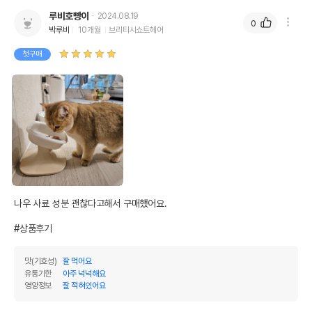
루비호빵이
2024.08.19
0
박루비
10개월
브리티시쇼트헤어
첫구매
나우 사료 성분 괜찮다고해서 구매했어요.

#상품후기
맛(기호성)
잘 먹어요
유통기한
아주 넉넉해요
영양정보
잘 적혀있어요