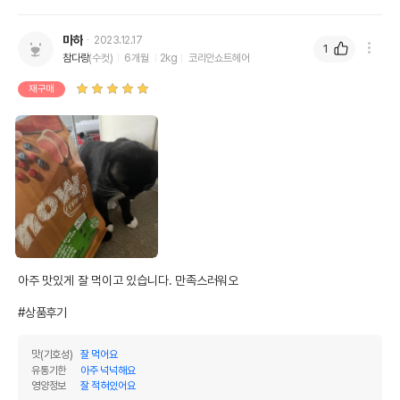
마하
2023.12.17
1
참다랑
(수컷)
6개월
2kg
코리안쇼트헤어
재구매
아주 맛있게 잘 먹이고 있습니다. 만족스러워오

#상품후기
맛(기호성)
잘 먹어요
유통기한
아주 넉넉해요
영양정보
잘 적혀있어요