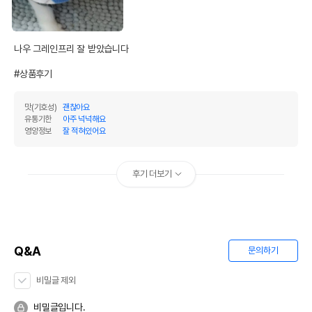
경우 그에 대한 사항
제조국 또는 원산지
캐나다
나우 그레인프리 잘 받았습니다 

제조자,수입품의 경우
Petcurean Pet Nutrition
수입자를 함께 표기
#상품후기
AS책임자와 전화번호
어바웃펫//1644-9601
또는 소비자상담 관련
맛(기호성)
괜찮아요
전화번호
유통기한
아주 넉넉해요
영양정보
잘 적혀있어요
유통기한이 최소 2026.12.04이거나 그
이후인 상품이 출고됩니다.
유통기한
단, 상품명에 유통기한 명시된 경우, 해당
후기 더보기
유통기한을 따릅니다.
Q&A
문의하기
비밀글 제외
비밀글입니다.