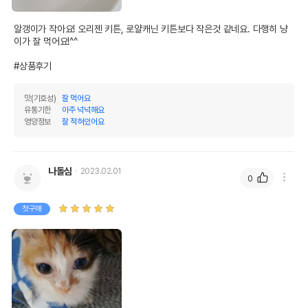
리뿌리,염화나트륨,건조로즈마리,브로콜리,뼈를
발라낸칠면조,뼈를발라낸오리,스쿼시,바나나,사
알갱이가 작아요! 오리젠 키튼, 로얄캐닌 키튼보다 작은것 같네요. 다행히 냥
원료구성
과,타우린,야자유,탄산칼슘,L-라이신,블랙베리,
이가 잘 먹어요!^^

석류,파파야,염화칼륨,고구마,제일인산칼슘,당
근,천연향미제,뼈를발라낸연어,유카추출물,감자
#상품후기
분,건조락토바실러스애시도필러스발효산물,건조
엔테로코커스페슘발효산물,알팔파,미량광물질류
맛(기호성)
잘 먹어요
합제(아연단백질화합물,황산제일철,산화아연,철
유통기한
아주 넉넉해요
단백질화합물,황산동,아셀렌산나트륨,구리단백
영양정보
잘 적혀있어요
질화합물,망간단백질화합물,산화망간,요오드산
칼슘),호박
권장 연령
12개월 이하
나돌심
2023.02.01
0
* 브랜드사에서 제공한 정보로 모든 책임은 브랜드사에 있습니다.
* 해당 정보는 브랜드사 사정에 의해 일부 변경될 수 있습니다.
첫구매
상품 필수 정보
품명 및 모델명
now 그레인프리 키튼 1.36kg
법에 의한 인증,허가 등을
상세페이지 참조
받았음을 확인할수 있는