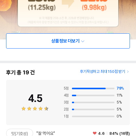
상품정보 더보기
후기 총
19
건
후기작성하고 최대 150점 받기
5
점
79
%
4.5
4
점
11
%
3
점
5
%
2
점
5
%
1
점
0
%
"잘 먹어요"
4.6
84% (16명)
맛(기호성)