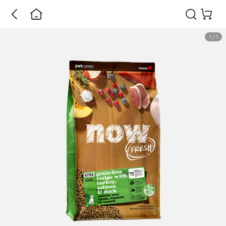
1
/
1