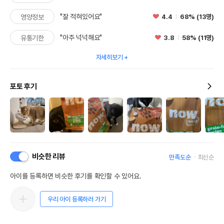
"잘 적혀있어요"
4.4
68% (13명)
영양정보
"아주 넉넉해요"
3.8
58% (11명)
유통기한
자세히보기
포토 후기
비슷한 리뷰
만족도순
최신순
아이를 등록하면 비슷한 후기를 확인할 수 있어요.
우리 아이 등록하러 가기