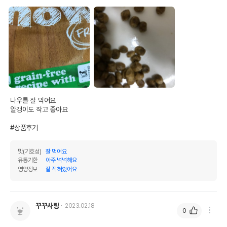
나우를 잘 먹어요

알갱이도 작고 좋아요

영양정보
#상품후기
제품표기함량
수분제외함량
맛(기호성)
잘 먹어요
유통기한
아주 넉넉해요
조단백질
33%
36.67%
영양정보
잘 적혀있어요
조지방
18%
20%
조섬유질
3%
3.33%
꾸꾸사랑
2023.02.18
0
조회분
7%
7.78%