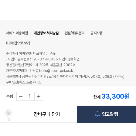
서비스 이용약관
개인정보 처리방침
입점/제휴 문의
공지사항
PC버전으로 보기
주식회사 어바웃펫
대표자명 : 나옥귀
사업자 등록번호 : 120-87-90035
사업자정보확인
통신판매업신고번호 : 제 2025-서울금천-2382호
개인정보관리자 : 김원규 hello@aboutpet.co.kr
서울특별시 금천구 가산디지털2로 144, 현대테라타워 가산DK 507호, 508호 (가산동)
구매안전(에스크로)서비스
© copyright (c) www.aboutpet.co.kr all rights reserved.
33,300
원
수량
합계
장바구니 담기
입고알림
찜
처방사료 주문 시 확인해주세요!
쿠폰보기
적립혜택
취소/ 교환/ 환불
유통기한 임박 상품
최저가 도전 상품
AI검색
AI검색