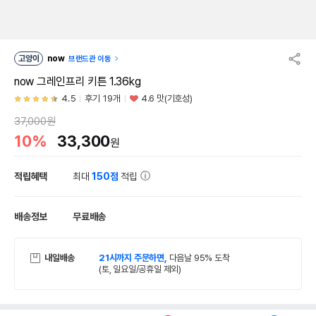
고양이
now
브랜드관 이동
now 그레인프리 키튼 1.36kg
4.5
후기 19개
4.6 맛(기호성)
37,000원
10%
33,300
원
적립혜택
최대
150점
적립
배송정보
무료배송
내일배송
21시까지 주문하면,
다음날 95% 도착
(토, 일요일/공휴일 제외)