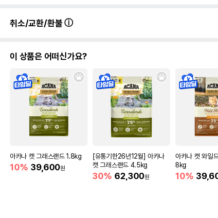
취소/교환/환불
이 상품은 어떠신가요?
아카나 캣 그래스랜드 1.8kg
[유통기한26년12월] 아카나
아카나 캣 와일드
캣 그래스랜드 4.5kg
8kg
10%
39,600
원
30%
62,300
10%
39,6
원