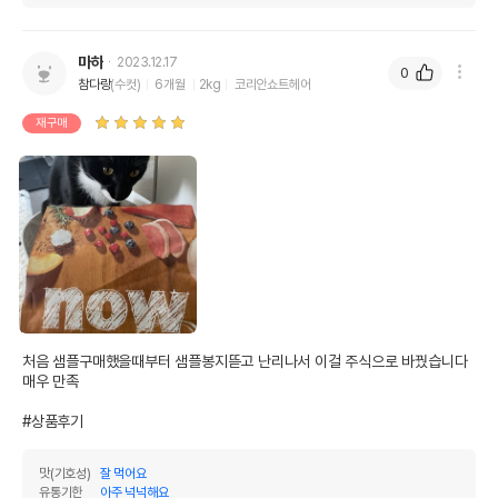
마하
2023.12.17
0
참다랑
(수컷)
6개월
2kg
코리안쇼트헤어
재구매
처음 샘플구매했을때부터 샘플봉지뜯고 난리나서 이걸 주식으로 바꿨습니다 
매우 만족

#상품후기
맛(기호성)
잘 먹어요
유통기한
아주 넉넉해요