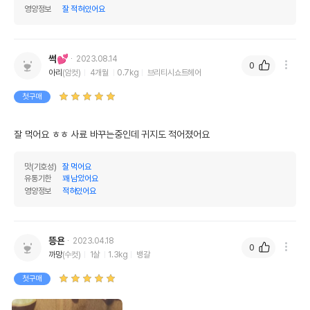
영양정보
잘 적혀있어요
썩💕
2023.08.14
0
아리
(암컷)
4개월
0.7kg
브리티시쇼트헤어
첫구매
잘 먹어요 ㅎㅎ 사료 바꾸는중인데 귀지도 적어졌어요
맛(기호성)
잘 먹어요
유통기한
꽤 남았어요
영양정보
적혀있어요
뜽욘
2023.04.18
0
까망
(수컷)
1살
1.3kg
뱅갈
첫구매