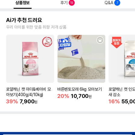
상품정보
후기
Q&A
19
7
Ai가 추천 드려요
우리 아이를 위한 맞춤 취향 저격 상품
로얄캐닌 캣 마더&베이비 모
바른벤토모래 6kg 모아보기
로얄캐닌 캣 인도
아보기(400g/4/10kg)
새 감소
20%
10,700
원
39%
7,900
16%
55,0
원