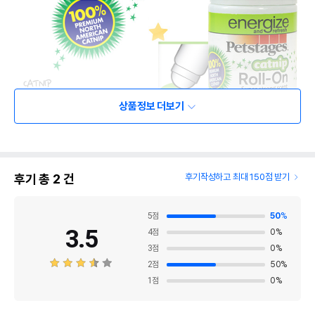
상품정보 더보기
후기 총
2
건
후기작성하고 최대 150점 받기
5
점
50
%
3.5
4
점
0
%
3
점
0
%
2
점
50
%
1
점
0
%