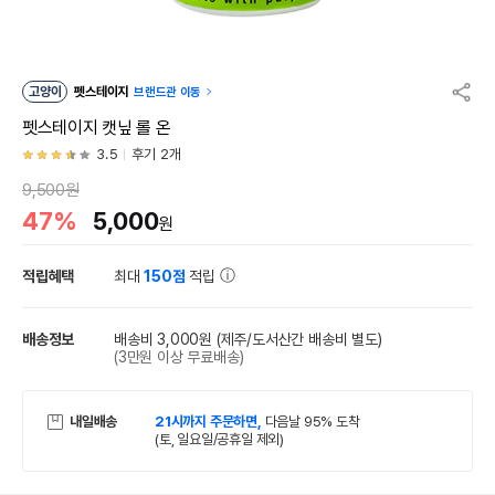
고양이
펫스테이지
브랜드관 이동
펫스테이지 캣닢 롤 온
3.5
후기 2개
9,500원
47%
5,000
원
적립혜택
최대
150점
적립
배송정보
배송비 3,000원
(제주/도서산간 배송비 별도)
(3만원 이상 무료배송)
내일배송
21시까지 주문하면,
다음날 95% 도착
(토, 일요일/공휴일 제외)