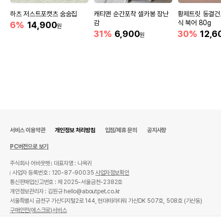
하츠 저스트포캣츠 숨숨집
캐티맨 순간포착 셀카봉 장난
황제트릿 동결건
감
식 북어 80g
6%
14,900
원
31%
6,900
30%
12,6
원
서비스 이용약관
개인정보 처리방침
입점/제휴 문의
공지사항
PC버전으로 보기
주식회사 어바웃펫
대표자명 : 나옥귀
사업자 등록번호 : 120-87-90035
사업자정보확인
통신판매업신고번호 : 제 2025-서울금천-2382호
개인정보관리자 : 김원규 hello@aboutpet.co.kr
서울특별시 금천구 가산디지털2로 144, 현대테라타워 가산DK 507호, 508호 (가산동)
구매안전(에스크로)서비스