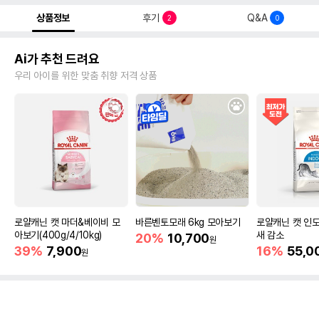
상품정보
후기
Q&A
2
0
Ai가 추천 드려요
우리 아이를 위한 맞춤 취향 저격 상품
로얄캐닌 캣 마더&베이비 모
바른벤토모래 6kg 모아보기
로얄캐닌 캣 인도
아보기(400g/4/10kg)
새 감소
20%
10,700
원
39%
7,900
16%
55,0
원