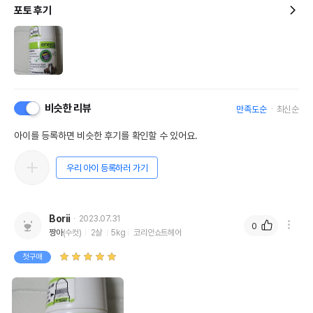
포토 후기
상품 필수 정보
품명 및 모델명
펫스테이지 캣닢 롤 온
법에 의한 인증,허가 등을
상세페이지참조
받았음을 확인할수 있는
경우 그에 대한 사항
비슷한 리뷰
만족도순
최신순
제조국 또는 원산지
미국
아이를 등록하면 비슷한 후기를 확인할 수 있어요.
제조자,수입품의 경우
펫스테이지//해당없음
수입자를 함께 표기
우리 아이 등록하러 가기
AS책임자와 전화번호
어바웃펫//1644-9601
또는 소비자상담 관련
전화번호
Borii
2023.07.31
0
짱아
(수컷)
2살
5kg
코리안쇼트헤어
유통기한이 최소 2026.12.04이거나 그
이후인 상품이 출고됩니다.
첫구매
유통기한
단, 상품명에 유통기한 명시된 경우, 해당
유통기한을 따릅니다.