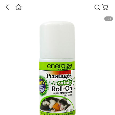
1
/
1