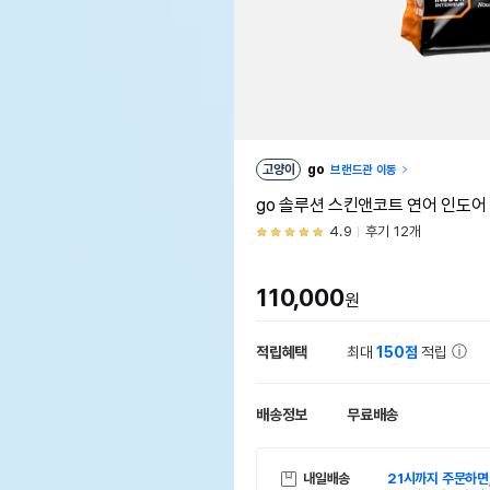
고양이
go
브랜드관 이동
go 솔루션 스킨앤코트 연어 인도어 캣
4.9
후기 12개
110,000
원
적립혜택
최대
150점
적립
배송정보
무료배송
내일배송
21시까지 주문하면