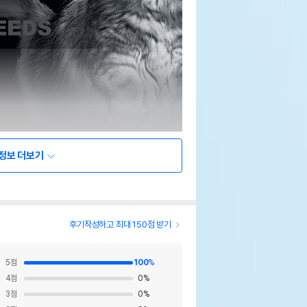
정보 더보기
후기작성하고 최대 150점 받기
5
점
100
%
4
점
0
%
3
점
0
%