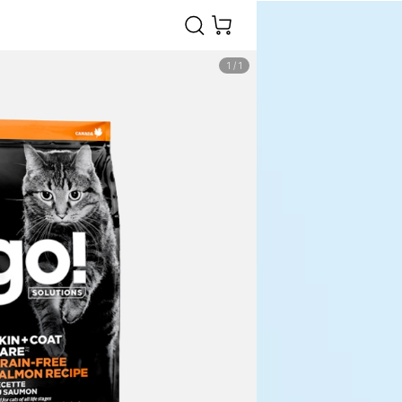
1
/
1