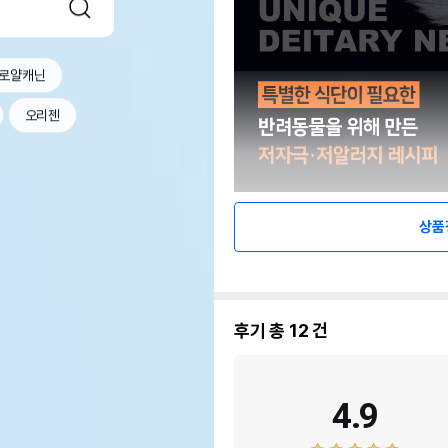
로얄캐닌
오리젠
상품
후기 총
12
건
4.9