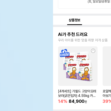
(토, 일요일/공휴일 
상품정보
Ai가 추천 드려요
우리 아이를 위한 맞춤 취향 저격 상품
[4개세트] 가필드 고양이모래
로얄캐
보라(굵은입자) 4.55kg 카사
아보기(
바모래
14%
84,900
39
원