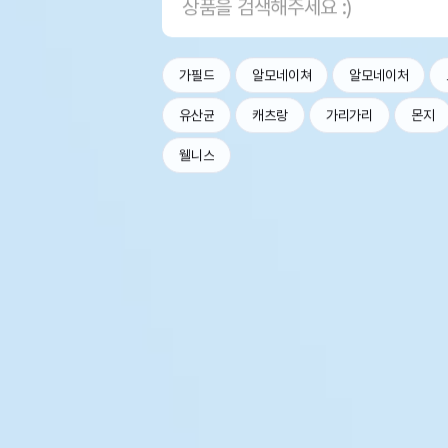
가필드
알모네이쳐
알모네이처
유산균
캐츠랑
가리가리
몬지
웰니스