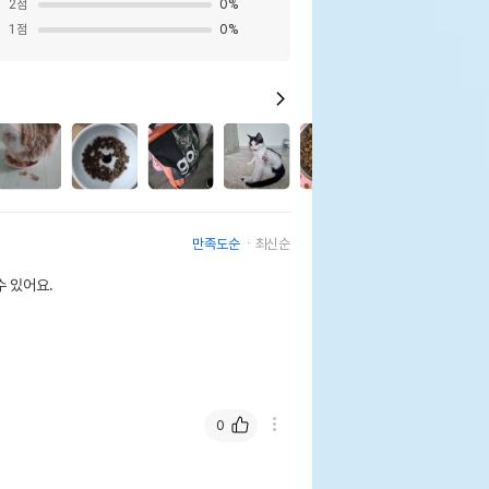
2
점
0
%
1
점
0
%
만족도순
최신순
 있어요.
0