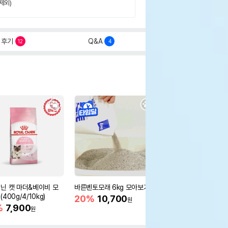
제외)
후기
Q&A
12
4
닌 캣 마더&베이비 모
바른벤토모래 6kg 모아보기
로얄캐닌 캣 인도어 4k
400g/4/10kg)
새 감소
20%
10,700
원
%
7,900
16%
55,000
원
원