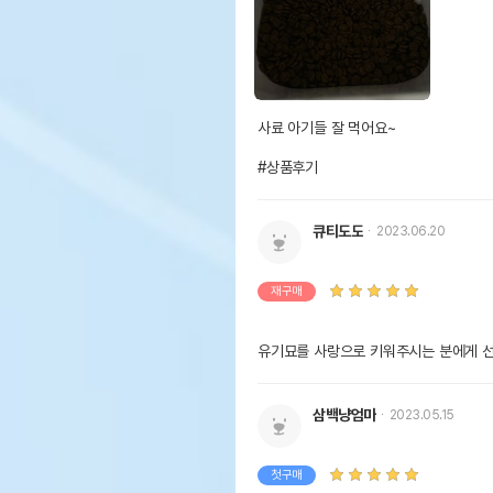
사료 아기들 잘 먹어요~

#상품후기
큐티도도
2023.06.20
재구매
유기묘를 사랑으로 키워주시는 분에게 
삼백냥엄마
2023.05.15
첫구매