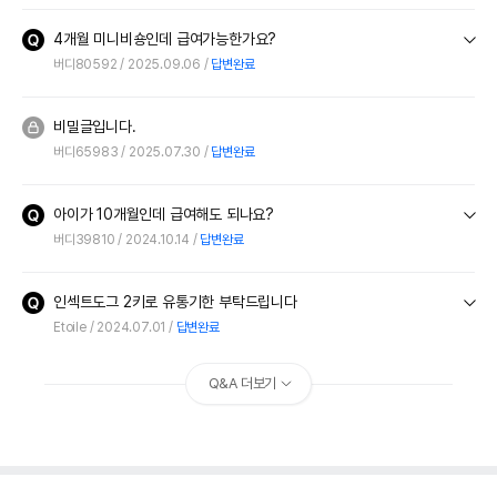
4개월 미니비숑인데 급여가능한가요?
버디80592
2025.09.06
답변완료
비밀글입니다.
버디65983
2025.07.30
답변완료
아이가 10개월인데 급여해도 되나요?
버디39810
2024.10.14
답변완료
인섹트도그 2키로 유통기한 부탁드립니다
Etoile
2024.07.01
답변완료
Q&A 더보기