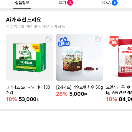
상품정보
후기
Q&A
96
11
Ai가 추천 드려요
우리 아이를 위한 맞춤 취향 저격 상품
그리니즈 오리지널 티니 130
[2개세트] 리얼트릿 한우 50g
로얄캐닌 독 미디
개입
kg 중형견 면역
28%
5,000
원
18%
53,000
18%
84,9
원