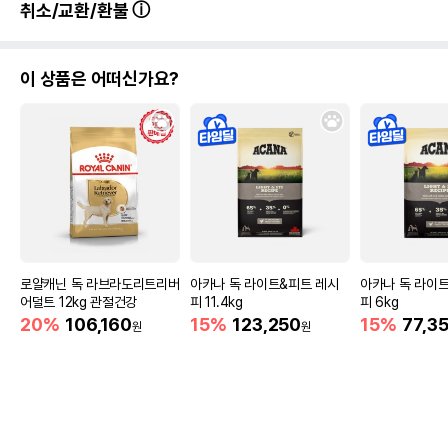
취소/교환/환불
이 상품은 어떠신가요?
로얄캐닌 독 라브라도리트리버
아카나 독 라이트&피트 레시
아카나 독 라이
어덜트 12kg 관절건강
피 11.4kg
피 6kg
20%
106,160
15%
123,250
15%
77,3
원
원