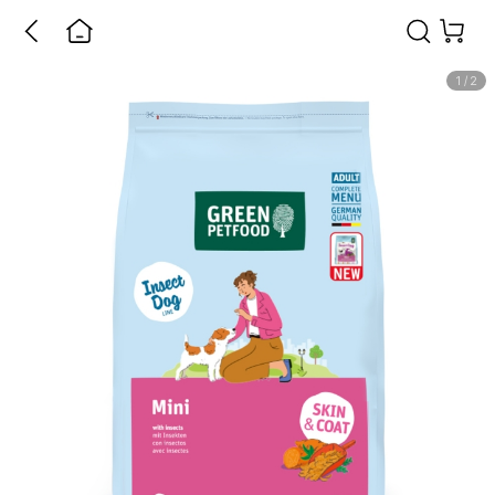
1
/
2