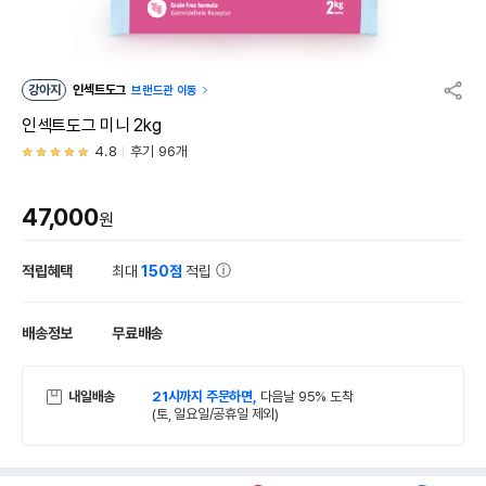
강아지
인섹트도그
브랜드관 이동
인섹트도그 미니 2kg
4.8
후기 96개
47,000
원
적립혜택
최대
150점
적립
배송정보
무료배송
내일배송
21시까지 주문하면,
다음날 95% 도착
(토, 일요일/공휴일 제외)