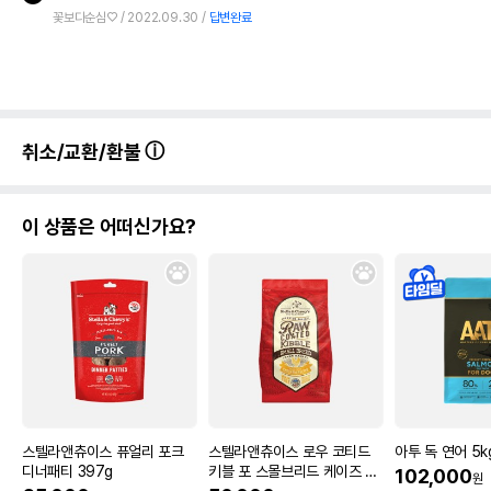
꽃보다순심♡
2022.09.30
답변완료
취소/교환/환불
이 상품은 어떠신가요?
스텔라앤츄이스 퓨얼리 포크
스텔라앤츄이스 로우 코티드
아투 독 연어 5k
디너패티 397g
키블 포 스몰브리드 케이즈 프
102,000
원