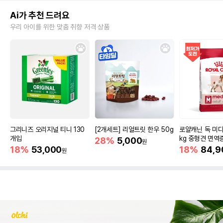
Ai가 추천 드려요
우리 아이를 위한 맞춤 취향 저격 상품
그리니즈 오리지널 티니 130
[2개세트] 리얼트릿 한우 50g
로얄캐닌 독 미디
개입
kg 중형견 면역
28%
5,000
원
18%
53,000
18%
84,9
원