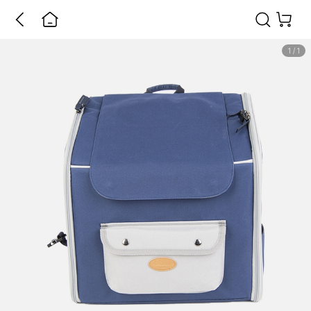
1
/
1