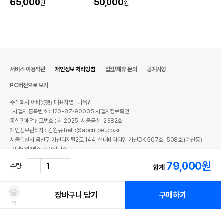
리 치킨 1.6kg
65,000
50,000
원
원
서비스 이용약관
개인정보 처리방침
입점/제휴 문의
공지사항
PC버전으로 보기
주식회사 어바웃펫
대표자명 : 나옥귀
사업자 등록번호 : 120-87-90035
사업자정보확인
통신판매업신고번호 : 제 2025-서울금천-2382호
개인정보관리자 : 김원규 hello@aboutpet.co.kr
서울특별시 금천구 가산디지털2로 144, 현대테라타워 가산DK 507호, 508호 (가산동)
구매안전(에스크로)서비스
© copyright (c) www.aboutpet.co.kr all rights reserved.
79,000
원
수량
합계
장바구니 담기
구매하기
찜