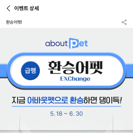
이벤트 상세
환승어펫!