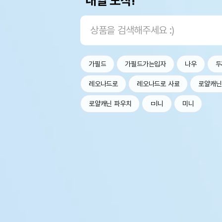
내일 도착!
가필드
가필드가는입자
나우
두
레오나드로
레오나드로 사료
로얄캐닌
로얄캐닌 파우치
ㅁl니
미니