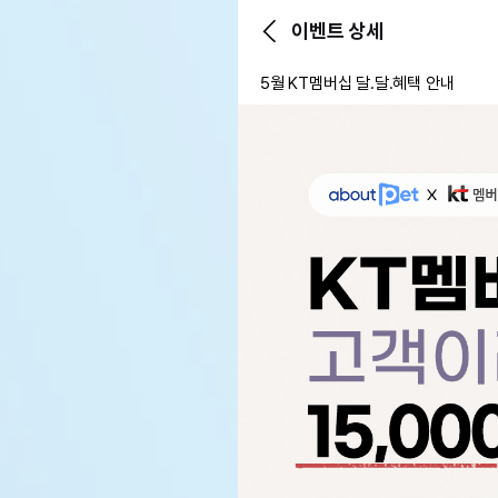
이벤트 상세
5월 KT멤버십 달.달.혜택 안내