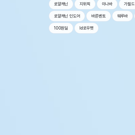
로얄캐닌
지위픽
이나바
가필드
로얄캐닌 인도어
바른벤토
웨루바
100원딜
Id로우펫