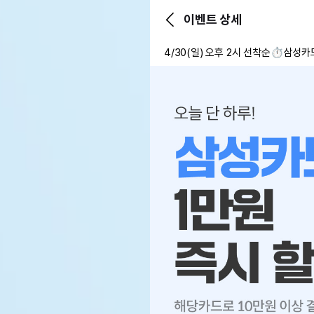
이벤트 상세
4/30(일) 오후 2시 선착순⏱️삼성카