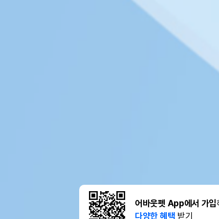
어바웃펫 App에서 가입
다양한 혜택
받기