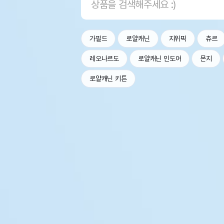
가필드
로얄캐닌
지위픽
츄르
레오나르도
로얄캐닌 인도어
몬지
로얄캐닌 키튼