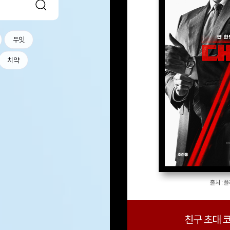
두잇
치약