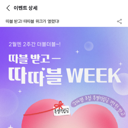
이벤트 상세
따블 받고! 따따블 위크가 열렸다!