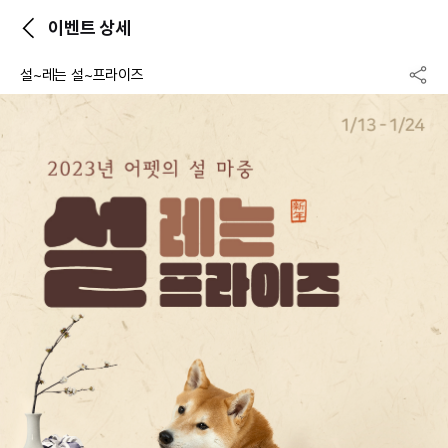
이벤트 상세
설~레는 설~프라이즈