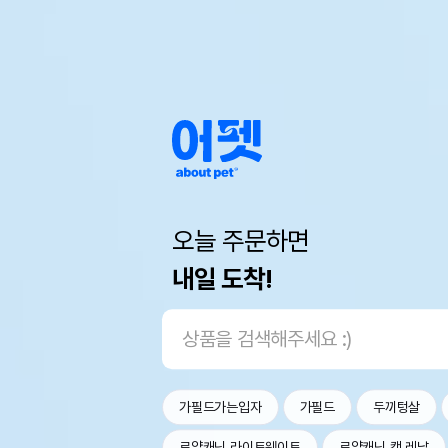
오늘 주문하면
내일 도착!
가필드가는입자
가필드
두끼텅살
로얄캐닌 라이트웨이트
로얄캐닌 캣 레날