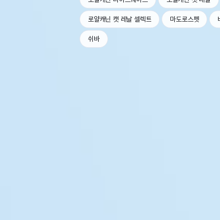
로얄캐닌 캣 레날 셀렉트
마도로스펫
쉬바