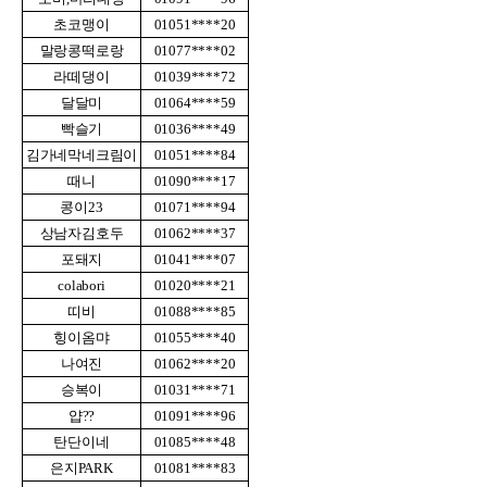
초코맹이
01051****20
말랑콩떡로랑
01077****02
라떼댕이
01039****72
달달미
01064****59
빡슬기
01036****49
김가네막네크림이
01051****84
때니
01090****17
콩이23
01071****94
상남자김호두
01062****37
포돼지
01041****07
colabori
01020****21
띠비
01088****85
힝이옴먀
01055****40
나여진
01062****20
승복이
01031****71
얍??
01091****96
탄단이네
01085****48
은지PARK
01081****83