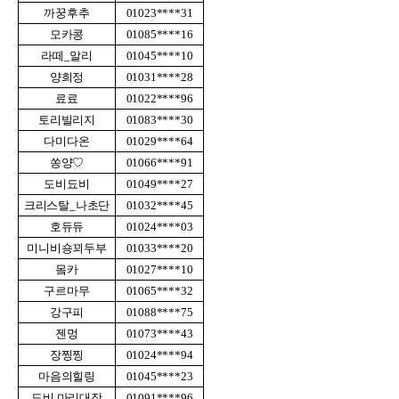
까꿍후추
01023****31
모카콩
01085****16
라떼_알리
01045****10
양희정
01031****28
료료
01022****96
토리빌리지
01083****30
다미다온
01029****64
쏭양♡
01066****91
도비됴비
01049****27
크리스탈_나초단
01032****45
호듀듀
01024****03
미니비숑꾀두부
01033****20
뫀카
01027****10
구르마무
01065****32
강구피
01088****75
젠멍
01073****43
장찡찡
01024****94
마음의힐링
01045****23
도비,마리대장
01091****96