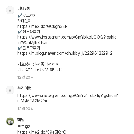
라떼댕이
✔️로그후기

라떼댕이

https://me2.do/GCughSER

✔️인스타후기

https://www.instagram.com/p/CmYpIkoLQOK/?igshid
=YWJhMjlhZTc=

✔️블로그후기

https://m.blog.naver.com/chubby_ji/222961232912

기호성이 진짜 좋아서ㅎㅎ

너무 잘먹네요!! 감사합니당 :)
12월 20일
누리어멍
https://www.instagram.com/p/CmYz1TqLxfi/?igshid=Y
mMyMTA2M2Y=
12월 20일
혜님
로그후기

https://me2.do/59e5KgrC
