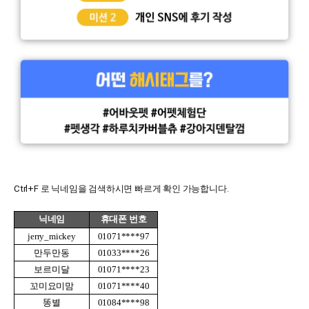
Ctrl+F 로 닉네임을 검색하시면 빠르게 확인 가능합니다.
닉네임
휴대폰 번호
jerry_mickey
01071****97
만두만동
01033****26
보르미달
01071****23
꼬미요미맘
01071****40
똥별
01084****98