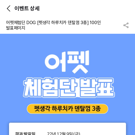
이벤트 상세
어펫체험단 DOG [펫생각 하루치카 덴탈껌 3종] 100인
발표페이지