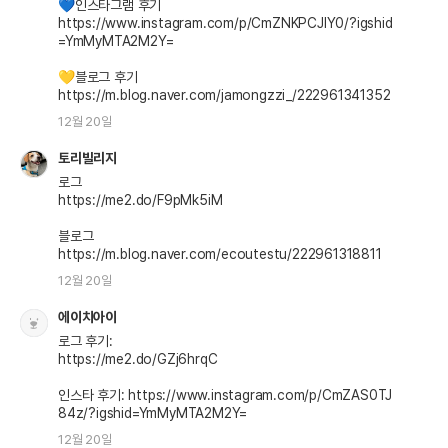
💙인스타그램 후기

https://www.instagram.com/p/CmZNKPCJlY0/?igshid
=YmMyMTA2M2Y=

💛블로그 후기

https://m.blog.naver.com/jamongzzi_/222961341352
12월 20일
토리빌리지
로그

https://me2.do/F9pMk5iM

블로그

https://m.blog.naver.com/ecoutestu/222961318811
12월 20일
에이치아이
로그 후기: 

https://me2.do/GZj6hrqC

인스타 후기: https://www.instagram.com/p/CmZAS0TJ
84z/?igshid=YmMyMTA2M2Y=
12월 20일