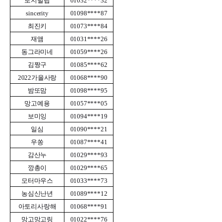
로지빌립
01032****32
sincerity
01098****87
최진키
01073****84
재앰
01031****26
동그라미네
01059****26
김짱구
01085****62
2022가을사랑
01068****90
밤또맘
01098****95
망고예용
01057****05
보미잉
01094****19
일심
01090****21
우쏭
01087****41
감산누
01029****93
깡총이
01029****65
모터마우스
01033****73
농심신난년
01089****12
아토리사랑해
01068****91
망고망고링
01022****76