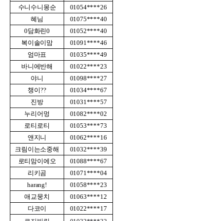
수니수니몽순
01054****26
혜님
01075****40
0담화린0
01052****40
복이솔이맘
01091****46
엄마표
01035****49
바니에반해
01022****23
야니
01098****27
챙이??
01034****67
진방
01031****57
누리어멍
01082****02
로티로티
01053****73
앤지니
01062****16
크림이는소중해
01032****39
로티맘이에오
01088****67
리키곰
01071****04
harang!
01058****23
애교뭉치
01063****12
다코이
01022****17