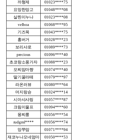
까형제
01023****75
요망한망고
01048****08
살찐이누나
01023****08
velboa
01068****95
기즈목
01043****75
홍버거
01028****23
보리샤로
01089****73
precious
01096****40
초코랑소풍가자
01088****23
모찌맘마쨩
01074****40
딸기꿀라떼
01079****97
라온러뷰
01080****64
머지랑슌
01024****14
시아샤샤링
01057****87
크림이울프
01094****60
몽찌룽
01056****54
rudgml****
01056****74
앙쭈맘
01071****94
재코누나모네엄마
01050****53