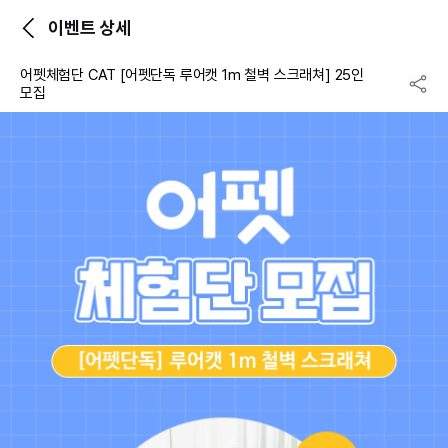
이벤트 상세
어펫체험단 CAT [어펫단독 루어캣 1m 철벽 스크래쳐] 25인
모집