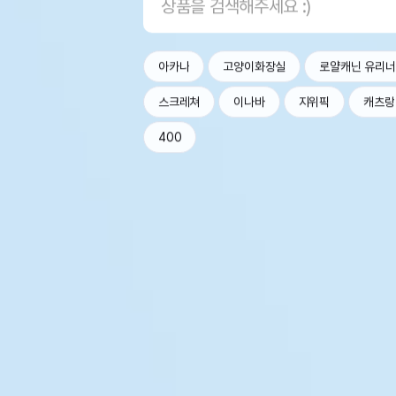
아카나
고양이화장실
로얄캐닌 유리
스크레쳐
이나바
지위픽
캐츠랑
400