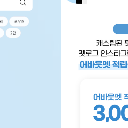
너리
로우즈
2단