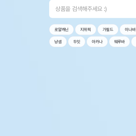
로얄캐닌
지위픽
가필드
이나바
냥샘
두잇
아카나
웨루바