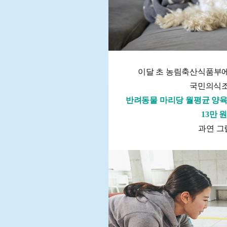
이달 초 농림축산식품부에서
국민의식조
반려동물 마리당 월평균 양육 
13만 
과연 그