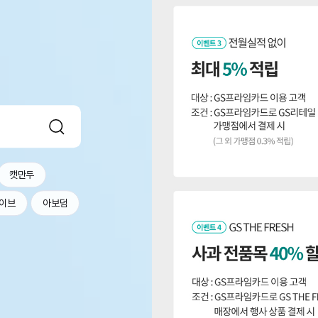
캣만두
이브
아보덤