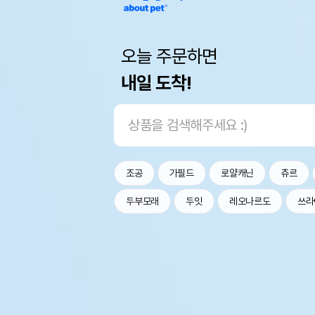
오늘 주문하면
내일 도착!
조공
가필드
로얄캐닌
츄르
두부모래
두잇
레오나르도
쓰라