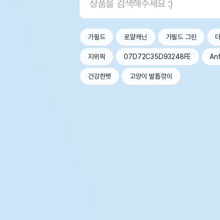
가필드
로얄캐닌
가필드 그린
지위픽
07D72C35D93248FE
An
건강한펫
고양이 발톱깎이