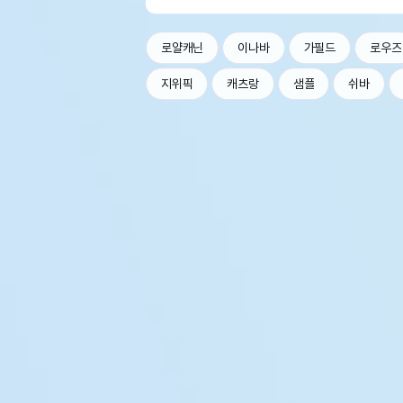
로얄캐닌
이나바
가필드
로우즈
지위픽
캐츠랑
샘플
쉬바