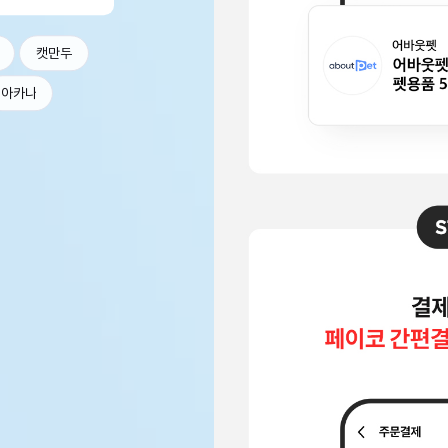
캣만두
아카나