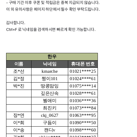
- 구매 기간 이후 쿠폰 및 적립금은 중복 지급되지 않습니다.
이 외 유의사항은 페이지 하단에서 필수 확인 부탁드립니다.
감사합니다.
Ctrl+F 로 닉네임을 검색하시면 빠르게 확인 가능합니다.
한우
이름
닉네임
휴대폰 번호
조*선
kmarche
01021****25
김*정
쩡이101
01024****61
박*진
땅콩맘잉
01075****14
깊은산속
01028****61
붱애미
01036****36
최진키
01073****84
장*연
ckj_0627
01063****95
이*희
구듬이
01090****50
이*송
캔디v
01098****60