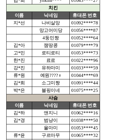
김*희
yhkim****
01043****27
치킨
이름
닉네임
휴대폰 번호
지*선
나비살앙
01092****78
망고어미당
01056****87
4둥민짱
01052****64
김*아
잼땅콩
01079****79
고*민
로티로티
01053****73
한*진
료료
01022****96
강*진
유하마미
01033****59
류*원
예원????
♀️
01044****69
김*희
소그미짱
01091****44
박*은
블핑이네
01075****25
사슴
이름
닉네임
휴대폰 번호
김*하
앤지니
01062****16
김*경
범냥이
01038****50
율마미
01053****45
류*윤
구르마무
01065****32