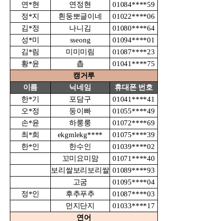
연*현
연정현
01084****59
정*지
흰둥뽀글이네
01022****06
김*정
나니김
01080****64
성*미
sseong
01094****01
김*림
미미미림
01087****23
황*윤
촙
01041****75
캥거루
이름
닉네임
휴대폰 번호
한*기
포담구
01041****41
오*정
둥이빠
01055****49
손*윤
하룽룽
01072****69
최*희
ekgmlekg****
01075****39
한*인
한수인
01039****02
꼬미요미맘
01071****40
보리쌀보리보리쌀
01089****93
고굼
01095****04
정*인
후추푸추
01087****03
먼지단지
01033****17
연어