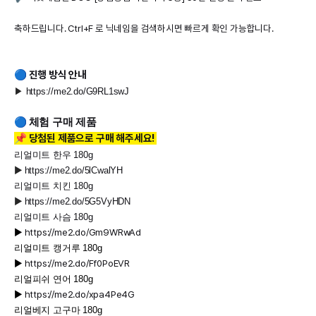
축하드립니다. Ctrl+F 로 닉네임을 검색하시면 빠르게 확인 가능합니다.
🔵 진행 방식 안내
▶
https://me2.do/G9RL1swJ
🔵
체
험 구매 제품
📌 당첨된 제품으로 구매 해주세요!
리얼미트 한우 180g
▶
https://me2.do/5lCwalYH
리얼미트 치킨 180g
▶
https://me2.do/5G5VyHDN
리얼미트 사슴 180g
▶
https://me2.do/Gm9WRwAd
리얼미트 캥거루 180g
▶
https://me2.do/Ff0PoEVR
리얼피쉬 연어 180g
▶
https://me2.do/xpa4Pe4G
리얼베지 고구마 180g