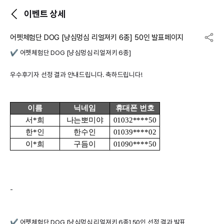
이벤트 상세
어펫체험단 DOG [냥심멍심 리얼져키 6종] 50인 발표페이지
✔️
어펫체험단 DOG [냥심멍심 리얼져키 6종]
우수후기자 선정 결과 안내드립니다. 축하드립니다!
이름
닉네임
휴대폰 번호
서*희
나는뽀미야
01032****50
한*인
한수인
01039****02
이*희
구듬이
01090****50
-
✔️
어펫체험단 DOG [냥심멍심 리얼져키 6종] 50인
선정 결과 발표