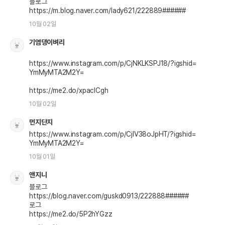
블로그

10월 02일
기염댕이벼리
https://www.instagram.com/p/CjNKLKSPJ18/?igshid=
YmMyMTA2M2Y=

https://me2.do/xpacICgh
10월 02일
먼지단지
https://www.instagram.com/p/CjIV38oJpHT/?igshid=
YmMyMTA2M2Y=
10월 01일
앤지니
블로그

https://blog.naver.com/guskd0913/222888######

로그

https://me2.do/5P2hYGzz