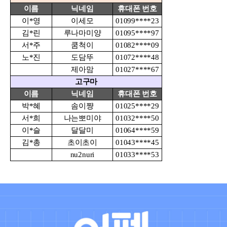
이름
닉네임
휴대폰 번호
이*영
이세모
01099****23
김*린
루나마미양
01095****97
서*주
쿰척이
01082****09
노*진
도담뚜
01072****48
제아맘
01027****67
고구마
이름
닉네임
휴대폰 번호
박*혜
솜이쨩
01025****29
서*희
나는뽀미야
01032****50
이*슬
달달미
01064****59
김*총
초이초이
01043****45
nu2nuri
01033****53