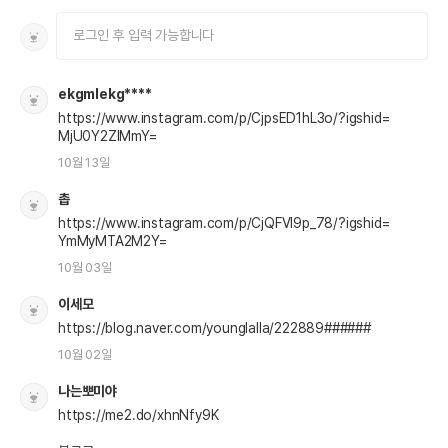
ekgmlekg****
https://www.instagram.com/p/CjpsED1hL3o/?igshid=
MjU0Y2ZlMmY=
10월 13일
촙
https://www.instagram.com/p/CjQFVI9p_78/?igshid=
YmMyMTA2M2Y=
10월 03일
이세모
https://blog.naver.com/younglalla/222889######
10월 02일
나는뽀미야
https://me2.do/xhnNfy9K
