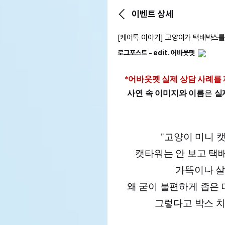
이벤트 상세
[케어톡 이야기] 고양이가 택배박스를
로그포스트 - edit. 어바웃펫
*어바웃펫 실제 상담 사례를
사연 속 이미지와 이름
은 
실
"
고양이 미니 캣
캣타워는 안 보고 택배
가뜩이나 살 
왜 굳이 불편하게 좁은 데
그렇다고 박스 치