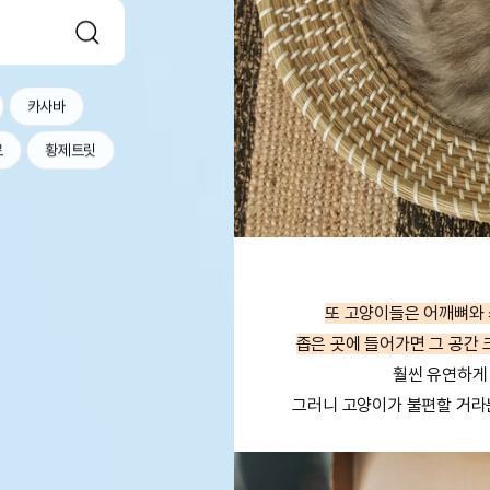
카사바
르
황제트릿
또 고양이들은 어깨뼈와
좁은 곳에 들어가면 그 공간
훨씬 유연하게 
그러니 고양이가 불편할 거라는 