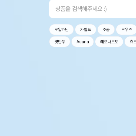
로얄캐닌
가필드
조공
로우즈
캣만두
Acana
레오나르도
츄