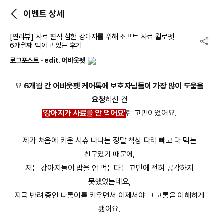
이벤트 상세
[찐리뷰] 사료 편식 심한 강아지를 위해 소프트 사료 윌로펫
6개월째 먹이고 있는 후기
로그포스트 - edit. 어바웃펫
요
6개월 간 어바웃펫 케어톡에 보호자님들이 가장 많이 도움을
요청
하신 건
'강아지가 사료를 안 먹어요'
란 고민이었어요.
제가 처음에 키운 시츄 나나는 정말 책상 다리 빼고 다 먹는
친구였기 때문에,
저는 강아지들이 밥을 안 먹는다는 고민에 전혀 공감하지
못했었는데요,
지금 반려 중인 나롱이를 키우면서 이제서야 그 고통을 이해하게
됐어요.