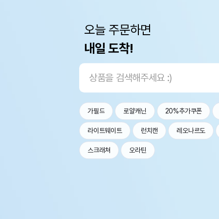
오늘 주문하면
내일 도착!
가필드
로얄캐닌
20%추가쿠폰
라이트웨이트
런치캔
레오나르도
스크래쳐
오라틴