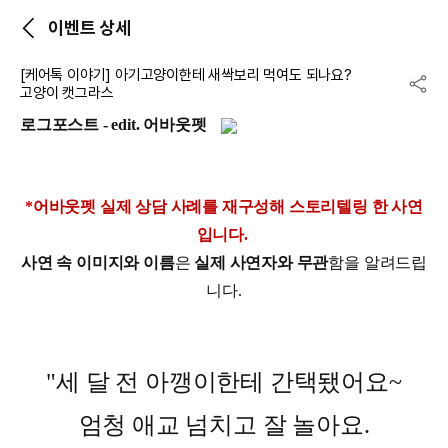
이벤트 상세
[케어톡 이야기] 아기고양이한테 새싹보리 먹여도 되나요?
고양이 캣그라스
로그포스트 - edit. 어바웃펫
*어바웃펫 실제 상담 사례를 재구성해 스토리텔링 한 사연
입니다. 
사연 속 이미지와 이름
은 
실제 사연자와 무관
함을 알려드립
니다.
"
세 달 전 아깽이한테 간택됐어요~

엄청 애교 넘치고 잘 놀아요.
