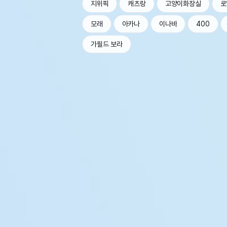
지위픽
캐츠랑
고양이화장실
로
모래
아카나
이나바
400
가필드 보라