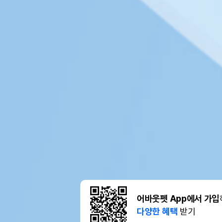
어바웃펫 App에서 가입
다양한 혜택
받기