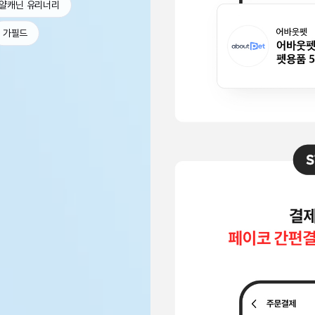
얄캐닌 유리너리
가필드