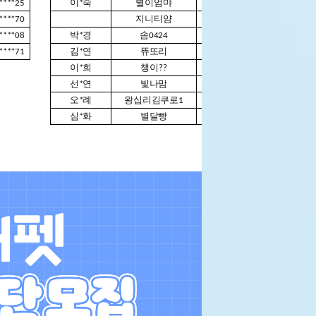
****25
이*숙
별이엄먀
01091****38
남*
****70
지니티얌
01071****45
김*
****08
박*경
솜0424
01063****54
****71
김*연
뜌또리
01072****45
이*희
챙이??
01034****67
선*연
빛나맘
01076****27
오*례
왕십리김쿠로1
01091****36
심*화
별달빵
01031****81