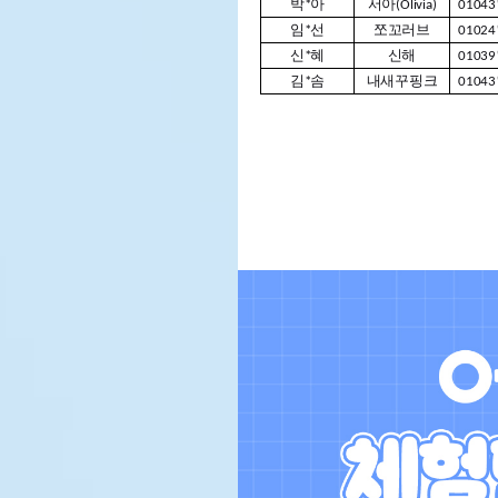
박*아
서아(Olivia)
01043
임*선
쪼꼬러브
01024
신*혜
신해
01039
김*솜
내새꾸핑크
01043