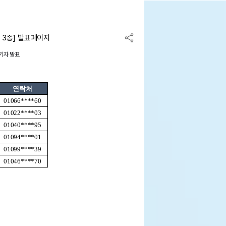
 3종] 발표페이지
기자 발표
연락처
01066****60
01022****03
01040****95
01094****01
01099****39
01046****70