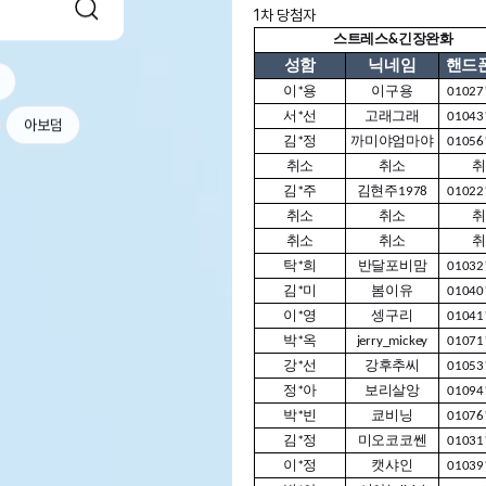
1차 당첨자
스트레스&긴장완화
성함
닉네임
핸드
이*용
이구용
01027
서*선
고래그래
01043
아보덤
김*정
까미야엄마야
01056
취소
취소
취
김*주
김현주1978
01022
취소
취소
취
취소
취소
취
탁*희
반달포비맘
01032
김*미
봄이유
01040
이*영
셍구리
01041
박*옥
jerry_mickey
01071
강*선
강후추씨
01053
정*아
보리살앙
01094
박*빈
쿄비닝
01076
김*정
미오코코쎈
01031
이*정
캣샤인
01039