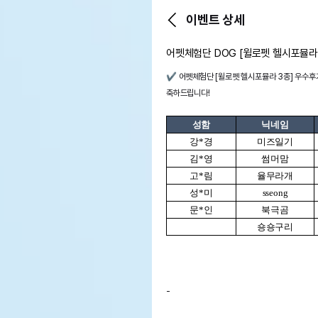
이벤트 상세
어펫체험단 DOG [윌로펫 헬시포뮬라
✔️ 어펫체험단 [윌로펫 헬시포뮬라 3종] 우수후
축하드립니다!
성함
닉네임
강*경
미즈일기
김*영
썸머맘
고*림
율무라개
성*미
sseong
문*인
북극곰
숑숑구리
-