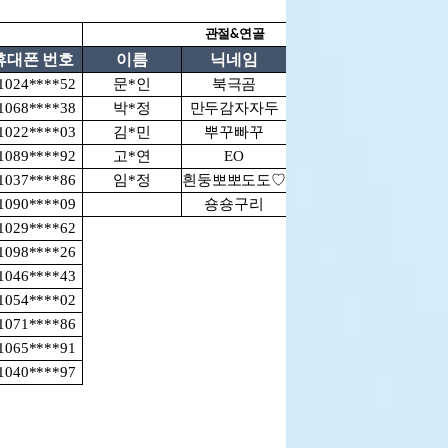
관절&연골
휴대폰 번호
이름
닉네임
휴대폰 번호
이
1024****52
문*인
북극곰
01099****39
성*
1068****38
박*정
만두감자자두
01041****01
변*
1022****03
김*민
뿌꾸빠꾸
01053****13
김*
1089****92
고*연
EO
01035****00
김*
1037****86
임*정
흰둥뽀뽀도도♡
01091****79
추*
1090****09
숑숑구리
01046****70
윤*
1029****62
허*
1098****26
조*
1046****43
1054****02
1071****86
이*
1065****91
1040****97