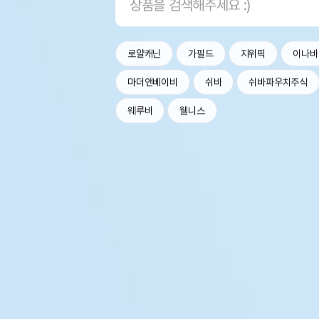
로얄캐닌
가필드
지위픽
이나바
마더앤베이비
쉬바
쉬바파우치주식
웨루바
웰니스