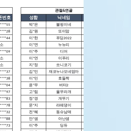
관절&연골
폰번호
성함
닉네임
핸드폰번호
성함
****55
박*은
블핑이네
01075****25
황*
****28
김*원
또이맘
01094****31
신*
****44
이*한
푸딩2022
01068****90
김*
소
이*연
누뉴리
01090****86
김*
****09
이*주
디어
01094****57
김*
소
이*연
이푸리
01054****52
김*
소
지*정
쏘니코기
01083****98
이*
****37
김*민
재코누나모네엄마
01050****53
윤*
****38
이*민
호들짝
01055****53
강*
****04
윤*무
버터2
01034****98
이*
****97
고*림
율무라개
01040****95
김*
****83
정*경
개뚜기
01062****88
장*
****78
문*지
라떼댕이
01039****72
이*
****32
전*혜
동슈남매
01072****16
김*
****88
안*샘
아난샘
01030****26
이*
****73
이*주
딩듀
01022****15
김*