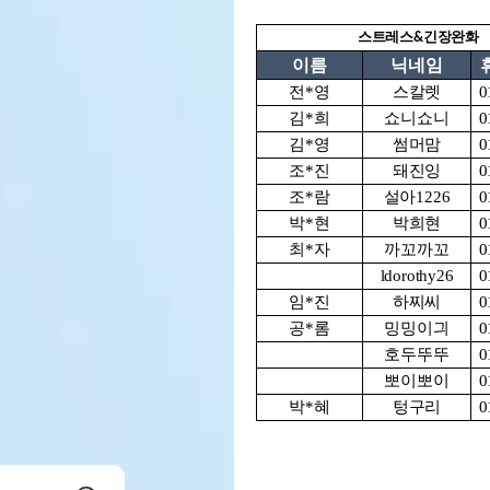
스트레스&긴장완화
이름
닉네임
전*영
스칼렛
0
김*희
쇼니쇼니
0
김*영
썸머맘
0
조*진
돼진잉
0
조*람
설아1226
0
박*현
박희현
0
최*자
까꼬까꼬
0
ldorothy26
0
임*진
하찌씨
0
공*롬
밍밍이긔
0
호두뚜뚜
0
뽀이뽀이
0
박*혜
텅구리
0