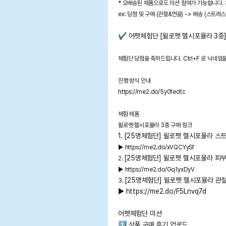
* 오배송된 제품으로도 미션 참여가 가능합니다.
ex: 당첨 및 구매 (관절&연골) -> 배송 (스트
✔️ 어펫체험단 [윌로펫 헬시포뮬라 3종
체험단 당첨을 축하드립니다. Ctrl+F 로 닉네
진행 방식 안내
https://me2.do/5y0fedtc
체험 제품
윌로펫 헬시포뮬라 3종 구매 링크
1. [25명체험단] 윌로펫 헬시포뮬라 스트
▶
https://me2.do/xVQCYySf
[25명체험단] 윌로펫 헬시포뮬라 피부&
2.
▶
https://me2.do/Gq1yxDyV
[25명체험단] 윌로펫 헬시포뮬라 관절&
3.
▶
https://me2.do/F5Lnvq7d
어펫체험단 미션
1️⃣ 상품 구매 후기 업로드