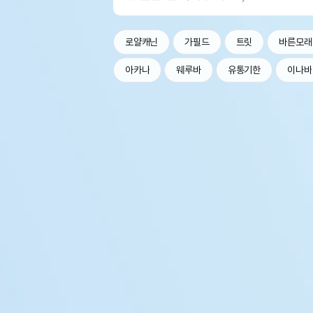
로얄캐닌
가필드
트릿
바른모래
아카나
웨루바
유통기한
이나바