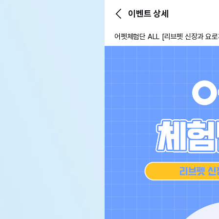
이벤트 상세
어펫체험단 ALL [리브펫 신장과 요로계