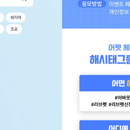
쉐지애
조공