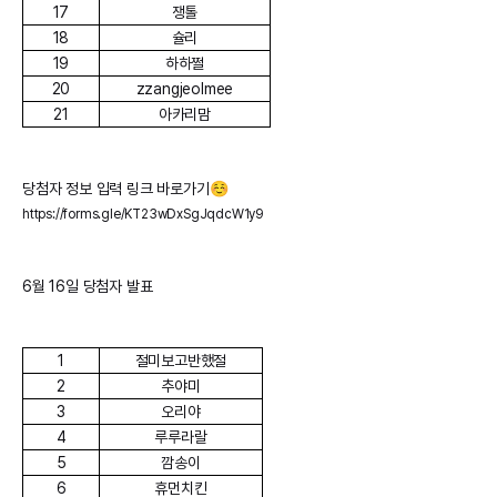
17
쟁톨
18
슐리
19
하하쩔
20
zzangjeolmee
21
아카리맘
당첨자 정보 입력 링크 바로가기☺️
https://forms.gle/KT23wDxSgJqdcW1y9
6월 16일 당첨자 발표
1
절미보고반했절
2
추야미
3
오리야
4
루루라랄
5
깜송이
6
휴먼치킨