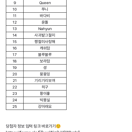
9
Queen
10
쭈니
11
바다비
12
윤돌
13
Nahyun
14
사과밭그절미
15
짱절미사랑해
16
캐쉬맘
17
블루블루
18
보라맘
19
셩
20
뭉뭉잉
21
기리기리보여
22
히구
23
황이홓
24
박몽실
25
강이래요
당첨자 정보 입력 링크 바로가기☺️