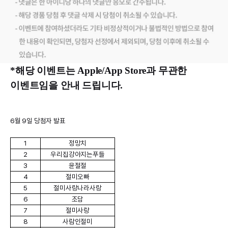
*해당 이벤트는 Apple/App Store과 무관한
이벤트임을 안내 드립니다.
6
월 9일 당첨자 발표
1
정망치
2
우리집강아지는푸들
3
윤절절
4
절미오빠
5
절미사랑나라사랑
6
조담
7
절미사랑
8
사람인절미