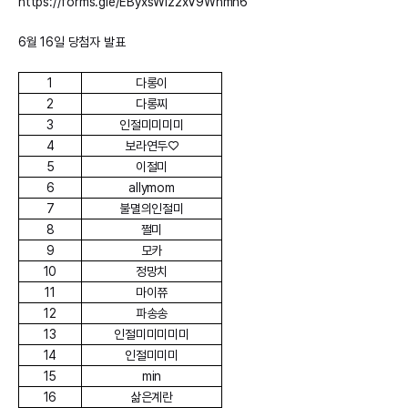
https://forms.gle/EByxsWiz2xV9Whmh6
6월 16일 당첨자 발표
1
다롱이
2
다롱찌
3
인절미미미미
4
보라연두♡
5
이절미
6
allymom
7
불멸의인절미
8
쩔미
9
모카
10
정망치
11
마이쮸
12
파송송
13
인절미미미미미
14
인절미미미
15
min
16
삶은계란