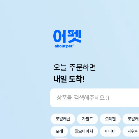
오늘 주문하면
내일 도착!
로얄캐닌
가필드
오리젠
로얄캐
모래
알모네이쳐
이나바
지위픽