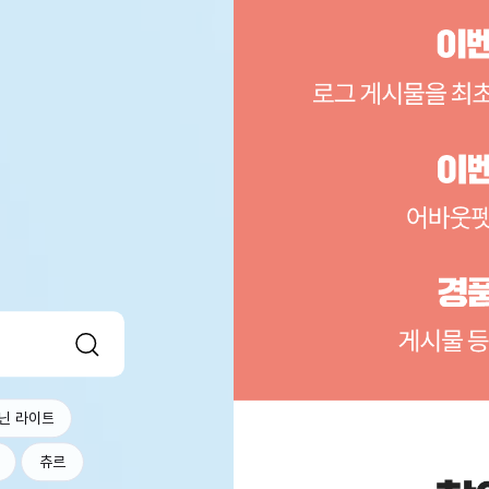
닌 라이트
츄르